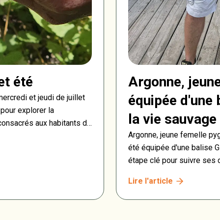
et été
Argonne, jeune
équipée d'une 
rcredi et jeudi de juillet
 pour explorer la
la vie sauvage
 consacrés aux habitants de
Argonne, jeune femelle py
e sauvage et au travail des
été équipée d'une balise G
n découvertes et en
étape clé pour suivre ses 
espèce emblématique qui fa
Lire l'article