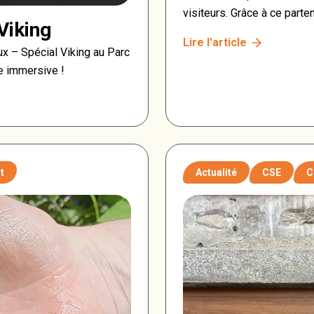
visiteurs. Grâce à ce parte
Viking
dans chacun des sites part
Lire l'article
nature et des loisirs au c
x – Spécial Viking au Parc
e immersive !
t
Actualité
CSE
C