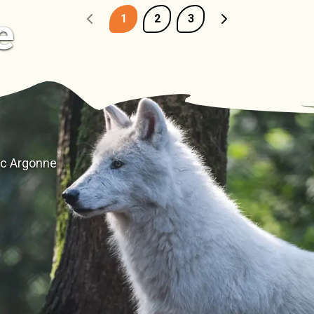
e
1
2
3
rc Argonne