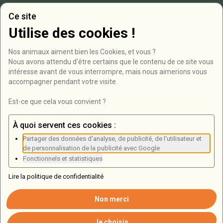
Presse
Ce site
Utilise des cookies !
Contact
Nos animaux aiment bien les Cookies, et vous ?

RD946, Bois de Roucy
Nous avons attendu d'être certains que le contenu de ce site vous 
intéresse avant de vous interrompre, mais nous aimerions vous 
08250 Olizy-Primat
accompagner pendant votre visite.

03 24 71 07 38
Est-ce que cela vous convient ?
Formulaire de contact
À quoi servent ces cookies :
Partager des données d'analyse, de publicité, de l'utilisateur et
Newsletter
de personnalisation de la publicité avec Google
Fonctionnels et statistiques
Lire la politique de confidentialité
Non merci
Copyright ©
2026
Tous droits réservés
Mentions légales
Je choisis