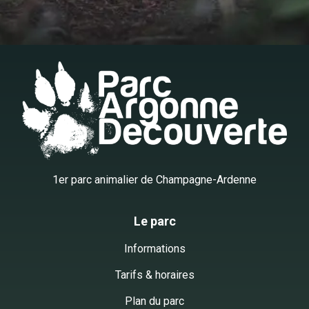
1er parc animalier de Champagne-Ardenne
Le parc
Informations
Tarifs & horaires
Plan du parc