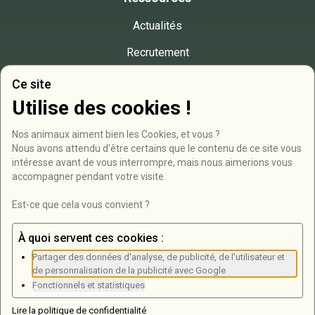
Actualités
Recrutement
Presse
Ce site
Utilise des cookies !
Contact
Nos animaux aiment bien les Cookies, et vous ?

RD946, Bois de Roucy
Nous avons attendu d'être certains que le contenu de ce site vous 
intéresse avant de vous interrompre, mais nous aimerions vous 
08250 Olizy-Primat
accompagner pendant votre visite.

03 24 71 07 38
Est-ce que cela vous convient ?
Formulaire de contact
À quoi servent ces cookies :
Partager des données d'analyse, de publicité, de l'utilisateur et
Newsletter
de personnalisation de la publicité avec Google
Fonctionnels et statistiques
Lire la politique de confidentialité