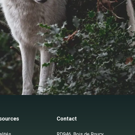
sources
Contact
alités
RD946, Bois de Roucy