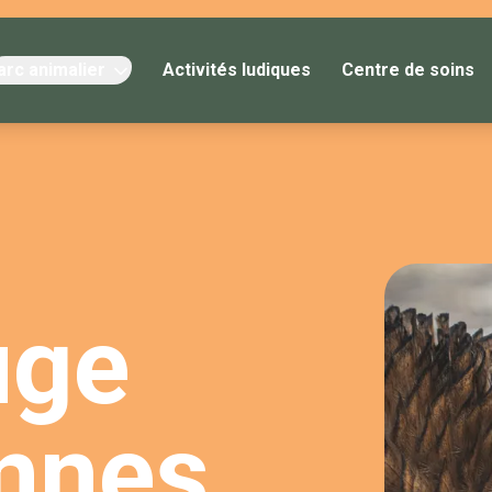
arc animalier
Activités ludiques
Centre de soins
uge
nnes