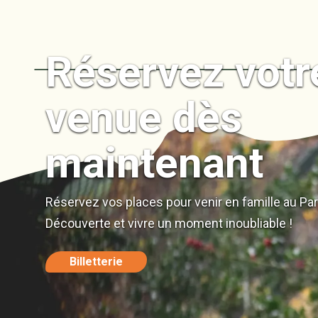
Réservez votr
+
venue dès
−
maintenant
Réservez vos places pour venir en famille au Pa
Découverte et vivre un moment inoubliable !
Billetterie