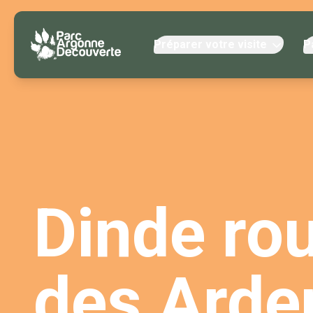
Préparer votre visite
P
Dinde ro
des Arde