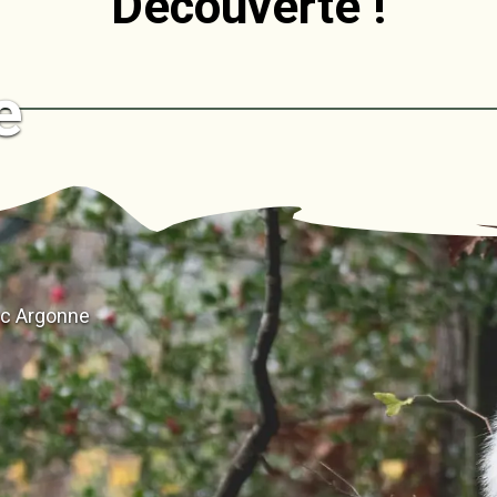
Découverte !
e
rc Argonne