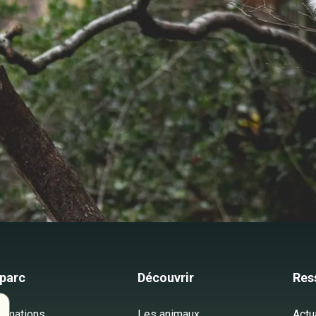
 parc
Découvrir
Res
ormations
Les animaux
Actu