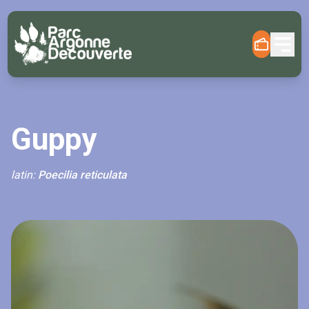
Guppy
latin:
Poecilia reticulata