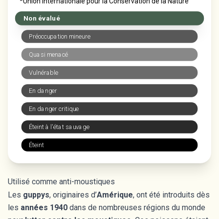
*Union Internationale pour la Conservation de la Nature
Non évalué
Préoccupation mineure
Quasi menacé
Vulnérable
En danger
En danger critique
Éteint à l'état sauvage
Éteint
Utilisé comme anti-moustiques
Les
guppys
, originaires d’
Amérique
, ont été introduits dès
les
années 1940
dans de nombreuses régions du monde