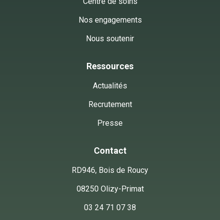
Centre de soins
Nos engagements
Nous soutenir
Ressources
Actualités
Recrutement
Presse
Ce site
Utilise des cookies !
Contact
Nos animaux aiment bien les Cookies, et vous ?

RD946, Bois de Roucy
Nous avons attendu d'être certains que le contenu de ce site vous 
intéresse avant de vous interrompre, mais nous aimerions vous 
08250 Olizy-Primat
accompagner pendant votre visite.

03 24 71 07 38
Est-ce que cela vous convient ?