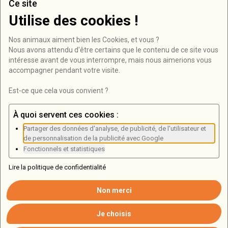
Ce site
Utilise des cookies !
Contact
Nos animaux aiment bien les Cookies, et vous ?

RD946, Bois de Roucy
Nous avons attendu d'être certains que le contenu de ce site vous 
intéresse avant de vous interrompre, mais nous aimerions vous 
08250 Olizy-Primat
accompagner pendant votre visite.

03 24 71 07 38
Est-ce que cela vous convient ?
Formulaire de contact
À quoi servent ces cookies :
Partager des données d'analyse, de publicité, de l'utilisateur et
Newsletter
de personnalisation de la publicité avec Google
Fonctionnels et statistiques
Lire la politique de confidentialité
Non merci
Copyright ©
2026
Tous droits réservés
Mentions légales
Je choisis
Confidentialités