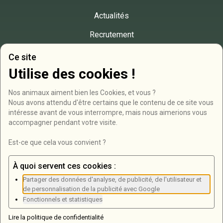
Actualités
Recrutement
Presse
Ce site
Utilise des cookies !
Contact
Nos animaux aiment bien les Cookies, et vous ?

RD946, Bois de Roucy
Nous avons attendu d'être certains que le contenu de ce site vous 
intéresse avant de vous interrompre, mais nous aimerions vous 
08250 Olizy-Primat
accompagner pendant votre visite.

03 24 71 07 38
Est-ce que cela vous convient ?
Formulaire de contact
À quoi servent ces cookies :
Partager des données d'analyse, de publicité, de l'utilisateur et
Newsletter
de personnalisation de la publicité avec Google
Fonctionnels et statistiques
Lire la politique de confidentialité