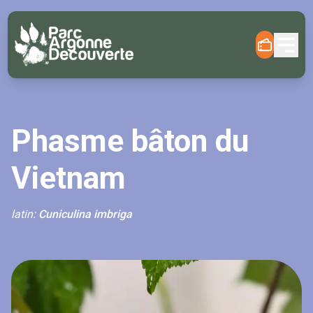
Phasme bâton du
Vietnam
latin:
Cuniculina imbriga