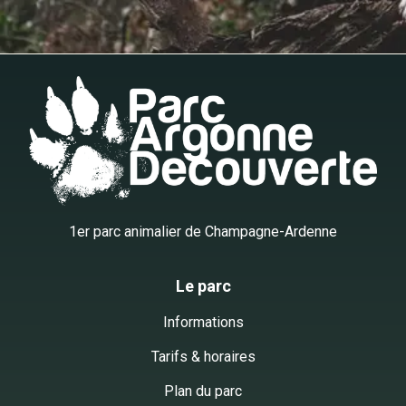
1er parc animalier de Champagne-Ardenne
Le parc
Informations
Tarifs & horaires
Plan du parc