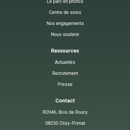
Le parc en photos
Centre de soins
Nos engagements
Nous soutenir
Ressources
Actualités
Recrutement
Presse
Ce site
Utilise des cookies !
Contact
Nos animaux aiment bien les Cookies, et vous ?

RD946, Bois de Roucy
Nous avons attendu d'être certains que le contenu de ce site vous 
intéresse avant de vous interrompre, mais nous aimerions vous 
08250 Olizy-Primat
accompagner pendant votre visite.
