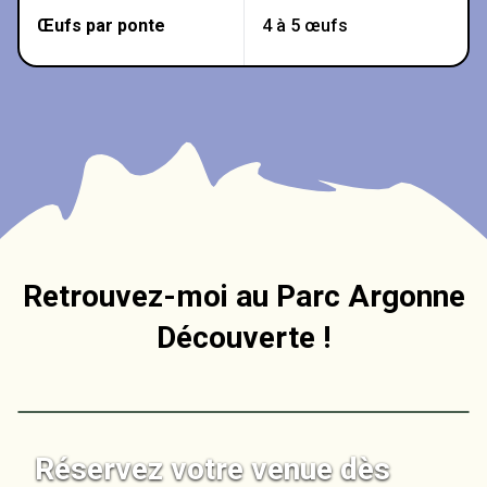
Œufs par ponte
4 à 5 œufs
Retrouvez-moi au Parc Argonne
Découverte !
Leaflet
+
Réservez votre venue dès
−