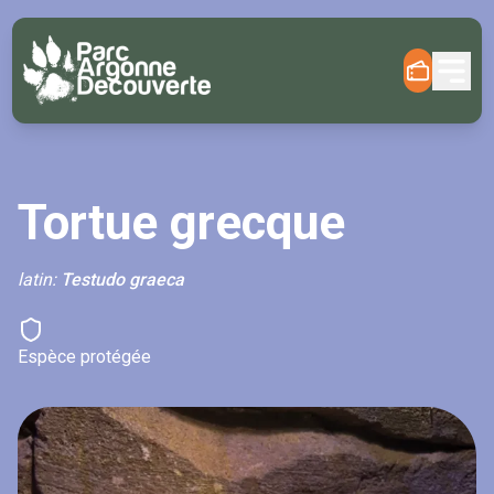
Tortue grecque
latin:
Testudo graeca
Espèce protégée