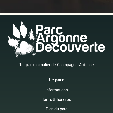
1er parc animalier de Champagne-Ardenne
Le parc
Informations
Tarifs & horaires
Plan du parc