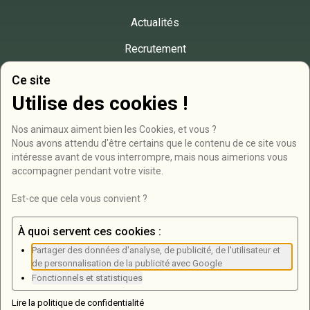
Actualités
Recrutement
Presse
Ce site
Utilise des cookies !
Contact
Nos animaux aiment bien les Cookies, et vous ?

RD946, Bois de Roucy
Nous avons attendu d'être certains que le contenu de ce site vous 
intéresse avant de vous interrompre, mais nous aimerions vous 
08250 Olizy-Primat
accompagner pendant votre visite.

03 24 71 07 38
Est-ce que cela vous convient ?
Formulaire de contact
À quoi servent ces cookies :
Partager des données d'analyse, de publicité, de l'utilisateur et
Newsletter
de personnalisation de la publicité avec Google
Fonctionnels et statistiques
Lire la politique de confidentialité